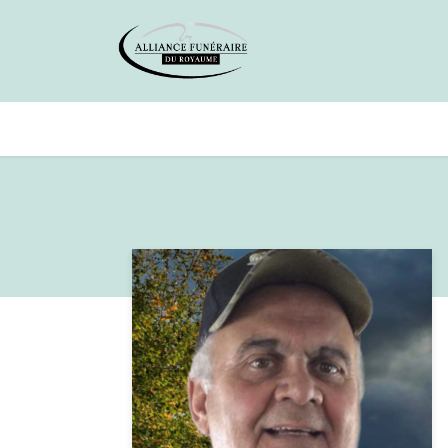
Avis de décès
Services offer