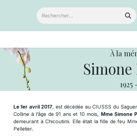
ts
Devenir membre
Votre coopérative
À la mé
Simone P
1925
Le 1er avril 2017
, est décédée au CIUSSS du Saguen
Colline à l’âge de 91 ans et 10 mois,
Mme Simone Pe
demeurant à Chicoutimi. Elle était la fille de feu 
Pelletier.