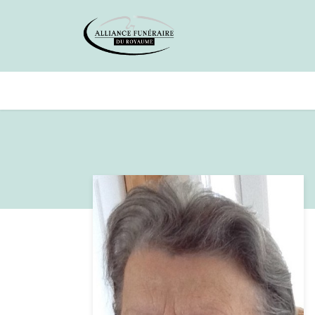
Avis de décès
Services offer