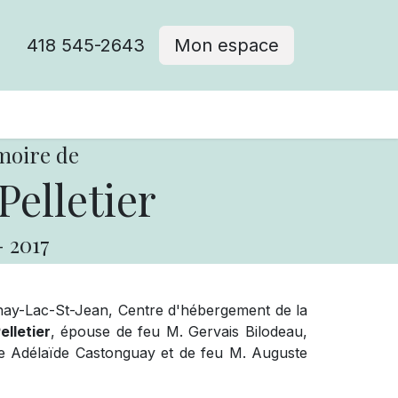
418 545-2643
Mon espace
Cimetière catholique
moire de
elletier
-
2017
ay-Lac-St-Jean, Centre d'hébergement de la
lletier
, épouse de feu M. Gervais Bilodeau,
Mme Adélaïde Castonguay et de feu M. Auguste