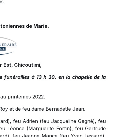
ns.
toniennes de Marie,
 Est, Chicoutimi,
funérailles à 13 h 30, en la chapelle de la
 au printemps 2022.
s Roy et de feu dame Bernadette Jean.
nard), feu Adrien (feu Jacqueline Gagné), feu
feu Léonce (Marguerite Fortin), feu Gertrude
rard), feu Jeanne-Mance (feu Yvan Lessard),