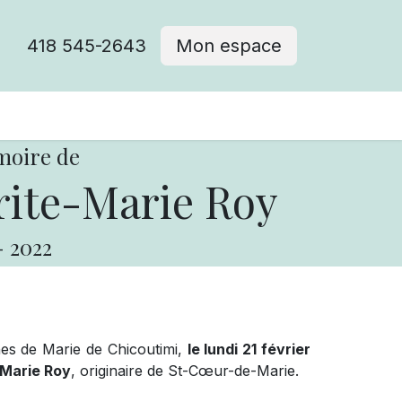
418 545-2643
Mon espace
Cimetière catholique
moire de
ite-Marie Roy
-
2022
es de Marie de Chicoutimi,
le lundi 21 février
Marie Roy
, originaire de St-Cœur-de-Marie.