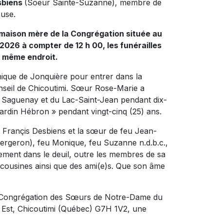
sbiens
(Soeur Sainte-Suzanne), membre de
euse.
 maison mère de la Congrégation située au
t 2026 à compter de 12 h 00, les funérailles
u même endroit.
inique de Jonquière pour entrer dans la
eil de Chicoutimi. Sœur Rose-Marie a
Saguenay et du Lac-Saint-Jean pendant dix-
« Jardin Hébron » pendant vingt-cinq (25) ans.
feu Françis Desbiens et la sœur de feu Jean-
Bergeron), feu Monique, feu Suzanne n.d.b.c.,
lement dans le deuil, outre les membres de sa
cousines ainsi que des ami(e)s. Que son âme
la Congrégation des Sœurs de Notre-Dame du
Est, Chicoutimi (Québec) G7H 1V2, une