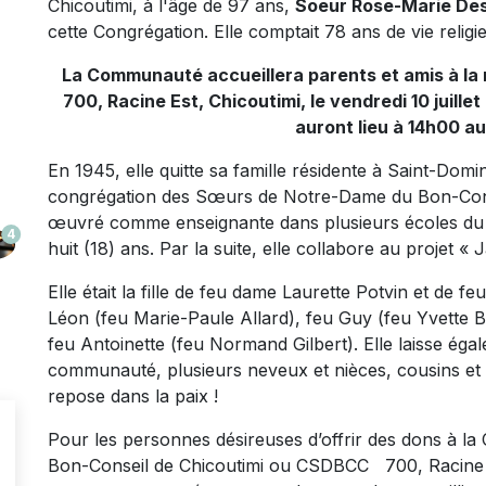
Chicoutimi, à l'âge de 97 ans,
Soeur Rose-Marie De
cette Congrégation. Elle comptait 78 ans de vie religi
La Communauté accueillera parents et amis à la
700, Racine Est, Chicoutimi, le vendredi 10 juille
auront lieu à 14h00 a
En 1945, elle quitte sa famille résidente à Saint-Dom
congrégation des Sœurs de Notre-Dame du Bon-Cons
œuvré comme enseignante dans plusieurs écoles du 
4
huit (18) ans. Par la suite, elle collabore au projet 
Elle était la fille de feu dame Laurette Potvin et de 
Léon (feu Marie-Paule Allard), feu Guy (feu Yvette 
feu Antoinette (feu Normand Gilbert). Elle laisse éga
communauté, plusieurs neveux et nièces, cousins et 
repose dans la paix !
Pour les personnes désireuses d’offrir des dons à 
Bon-Conseil de Chicoutimi ou CSDBCC 700, Racine 