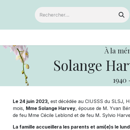
ts
Devenir membre
Votre coopérative
À la mé
Solange Har
1940
Le 24 juin 2023,
est décédée au CIUSSS du SLSJ, Hôpi
mois,
Mme Solange Harvey
, épouse de M. Yvan Bérub
de feu Mme Cécile Leblond et de feu M. Sylvio Harve
La famille accueillera les parents et ami(e)s le lundi