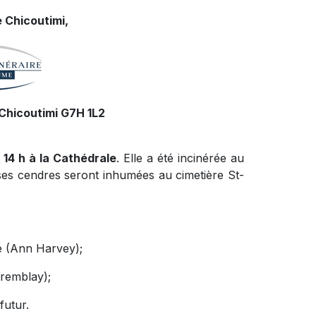
 Chicoutimi,
Chicoutimi G7H 1L2
à 14 h à la Cathédrale
.
Elle a été incinérée au
ses cendres seront inhumées au cimetière St-
é (Ann Harvey);
Tremblay);
 futur.