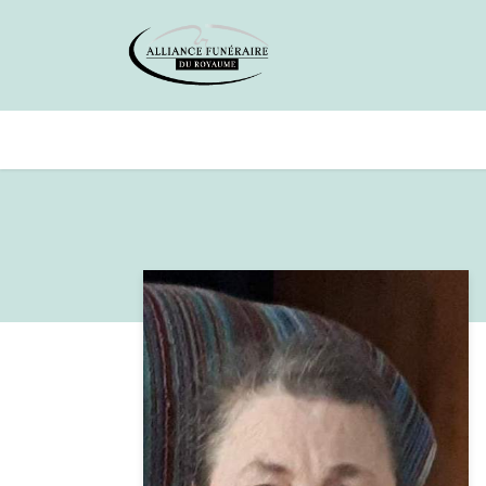
Avis de décès
Services offer