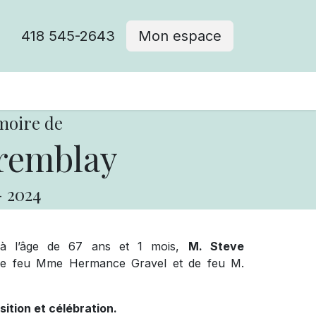
418 545-2643
Mon espace
Cimetière catholique
moire de
remblay
-
2024
 à l’âge de 67 ans et 1 mois,
M. Steve
ls de feu Mme Hermance Gravel et de feu M.
sition et célébration.