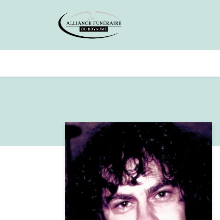
Avis de décès
Services offer