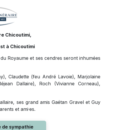
e Chicoutimi,
st à Chicoutimi
ire du Royaume et ses cendres seront inhumées
ay), Claudette (feu André Lavoie), Marjolaine
éjean Dallaire), Roch (Vivianne Corneau),
 Dallaire, ses grand amis Gaétan Gravel et Guy
rents et ami·es.
e de sympathie