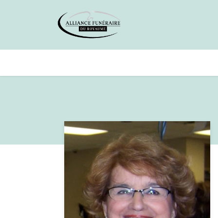
Avis de décès
Services offer