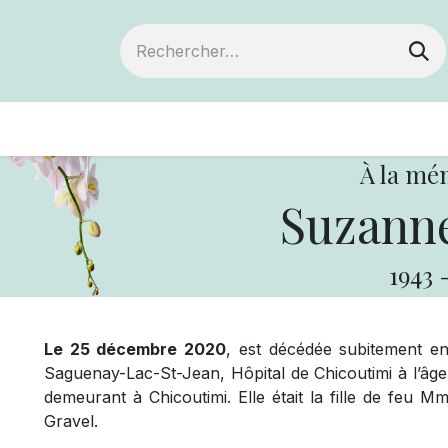
ts
Devenir membre
Votre coopérative
À la mé
Suzanne
1943
Le 25 décembre 2020
, est décédée subitement e
Saguenay-Lac-St-Jean, Hôpital de Chicoutimi à l’âg
demeurant à Chicoutimi. Elle était la fille de feu
Gravel.