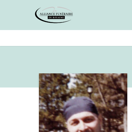
Avis de décès
Services offer