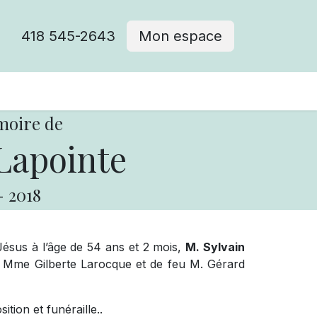
418 545-2643
Mon espace
Cimetière catholique
moire de
Lapointe
-
2018
-Jésus à l’âge de 54 ans et 2 mois,
M. Sylvain
eu Mme Gilberte Larocque et de feu M. Gérard
tion et funéraille..