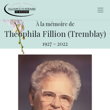
À la mémoire de
Théophila Fillion (Tremblay)
1927
-
2022