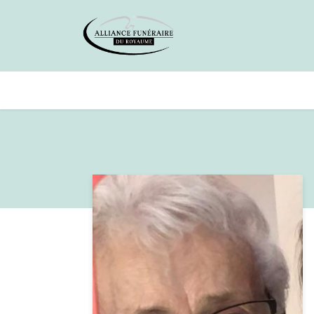
Avis de décès
Services offer