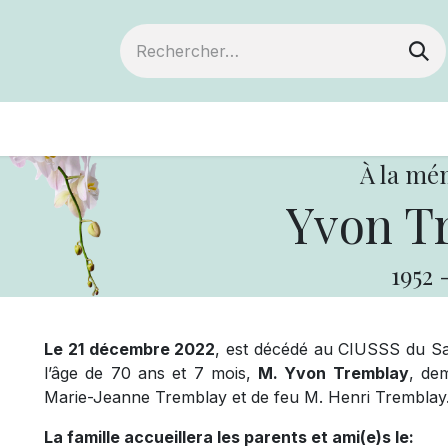
ts
Devenir membre
Votre coopérative
À la mé
Yvon T
1952
Le 21 décembre 2022
, est décédé au CIUSSS du Sa
l’âge de 70 ans et 7 mois,
M. Yvon Tremblay
, dem
Marie-Jeanne Tremblay et de feu M. Henri Tremblay
La famille accueillera les parents et ami(e)s le: