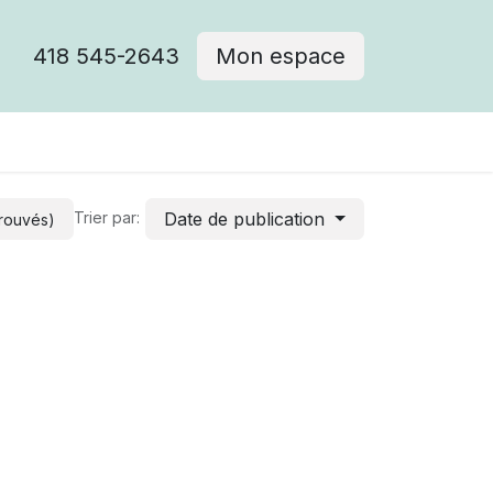
418 545-2643
Mon espace
Cimetière catholique
Date de publication
Trier par:
trouvés)