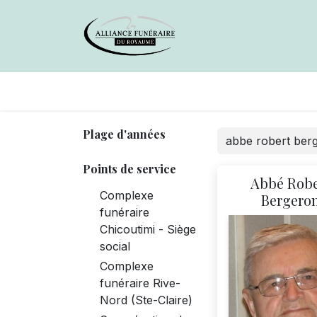
Avis de décès
Services offer
Plage d'années
Points de service
Abbé Robe
Complexe
Bergero
funéraire
Chicoutimi - Siège
social
Complexe
funéraire Rive-
Nord (Ste-Claire)