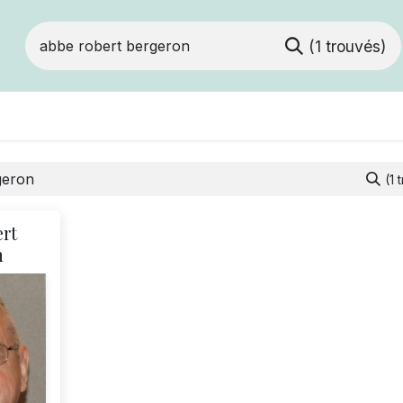
(1 trouvés)
ts
Devenir membre
Votre coopérative
(1 
rt
n