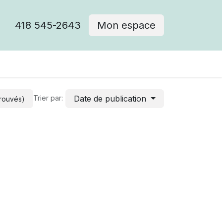
418 545-2643
Mon espace
Cimetière catholique
Date de publication
Trier par:
trouvés)