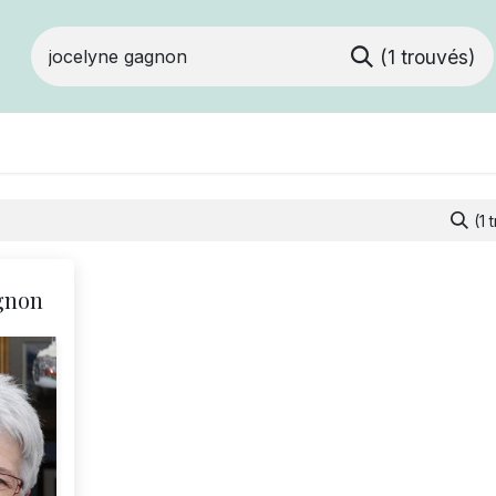
(1 trouvés)
ts
Devenir membre
Votre coopérative
(1 
gnon