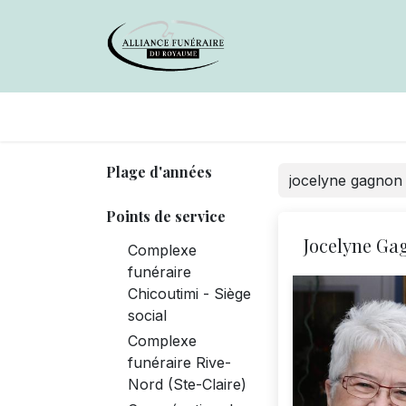
Avis de décès
Services offer
Plage d'années
Points de service
Jocelyne Ga
Complexe
funéraire
Chicoutimi - Siège
social
Complexe
funéraire Rive-
Nord (Ste-Claire)