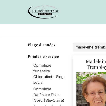
Avis de décès
Services offer
Plage d'années
Points de service
Madelein
Complexe
Trembla
funéraire
Chicoutimi - Siège
social
Complexe
funéraire Rive-
Nord (Ste-Claire)