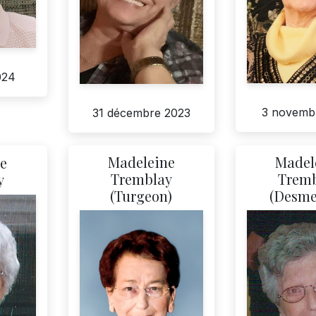
024
3 novemb
31 décembre 2023
Madeleine
Madel
e
Tremblay
Trem
y
(Turgeon)
(Desme