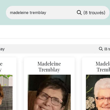
(8 trouvés)
ts
Devenir membre
Votre coopérative
(8 
e
Madeleine
Madel
y
Tremblay
Trem