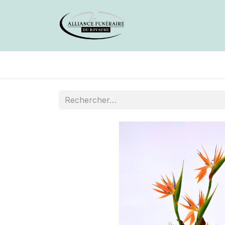
Avis de décès
Services offer