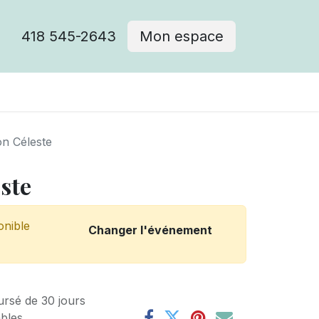
418 545-2643
Mon espace
Cimetière catholique
on Céleste
ste
onible
Changer l'événement
ursé de 30 jours
ables