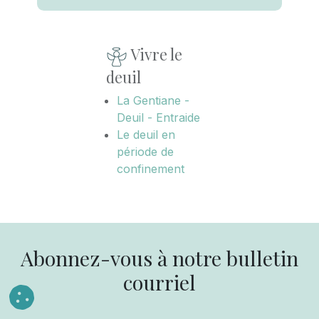
Vivre le
deuil
La Gentiane -
Deuil - Entraide
Le deuil en
période de
confinement
Abonnez-vous à notre bulletin
courriel