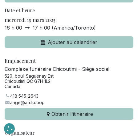
Date et heure
mercredi 19 mars 2025
16 h 00
17 h 00
(
America/Toronto
)
Ajouter au calendrier
Emplacement
Complexe funéraire Chicoutimi - Siège social
520, boul. Saguenay Est
Chicoutimi QC G7H 1L2
Canada
418 545-2643
ange@afdr.coop
Obtenir l'itinéraire
Organisateur