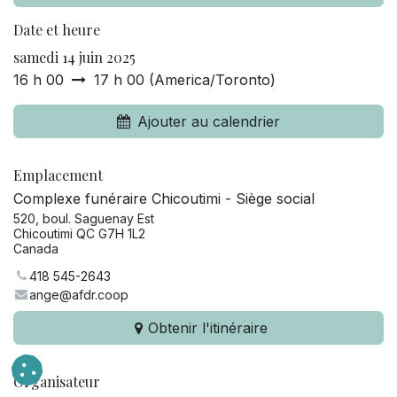
Date et heure
samedi 14 juin 2025
16 h 00
17 h 00
(
America/Toronto
)
Ajouter au calendrier
Emplacement
Complexe funéraire Chicoutimi - Siège social
520, boul. Saguenay Est
Chicoutimi QC G7H 1L2
Canada
418 545-2643
ange@afdr.coop
Obtenir l'itinéraire
Organisateur