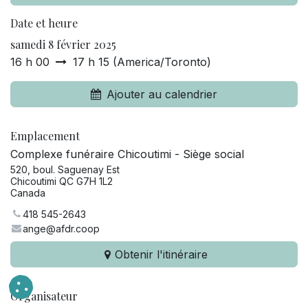
Date et heure
samedi 8 février 2025
16 h 00
17 h 15
(
America/Toronto
)
Ajouter au calendrier
Emplacement
Complexe funéraire Chicoutimi - Siège social
520, boul. Saguenay Est
Chicoutimi QC G7H 1L2
Canada
418 545-2643
ange@afdr.coop
Obtenir l'itinéraire
Organisateur