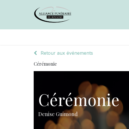
Avis de décès
Services offer
Retour aux événements
Cérémonie
Cérémonie
Denise Guimond