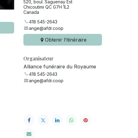
520, boul. Saguenay Est
Chicoutimi QC G7H 1L2
Canada
418 545-2643
ange@afdr.coop
Obtenir l'itinéraire
Organisateur
Alliance funéraire du Royaume
418 545-2643
ange@afdr.coop