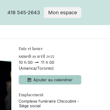
418 545-2643
Mon espace
Cimetière catholique
Date et heure
samedi 19 avril 2025
10 h 00
11 h 00
(
America/Toronto
)
Ajouter au calendrier
Emplacement
Complexe funéraire Chicoutimi -
Siège social