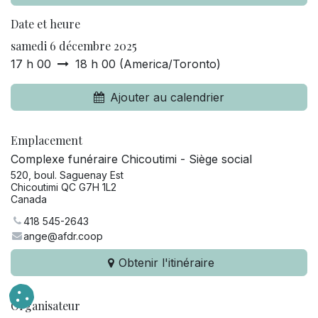
Date et heure
samedi 6 décembre 2025
17 h 00
18 h 00
(
America/Toronto
)
Ajouter au calendrier
Emplacement
Complexe funéraire Chicoutimi - Siège social
520, boul. Saguenay Est
Chicoutimi QC G7H 1L2
Canada
418 545-2643
ange@afdr.coop
Obtenir l'itinéraire
Organisateur