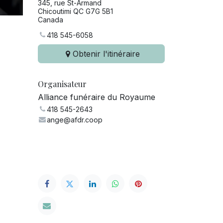
345, rue St-Armand
Chicoutimi QC G7G 5B1
Canada
418 545-6058
Obtenir l'itinéraire
Organisateur
Alliance funéraire du Royaume
418 545-2643
ange@afdr.coop