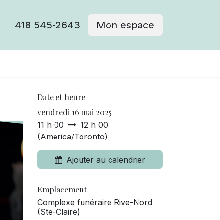
418 545-2643
Mon espace
Cimetière catholique
Date et heure
vendredi 16 mai 2025
11 h 00
12 h 00
(
America/Toronto
)
Ajouter au calendrier
Emplacement
Complexe funéraire Rive-Nord
(Ste-Claire)