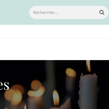
ts
Devenir membre
Votre coopérative
es