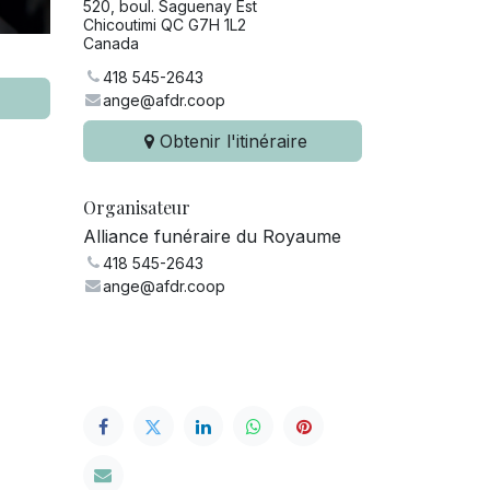
520, boul. Saguenay Est
Chicoutimi QC G7H 1L2
Canada
418 545-2643
ange@afdr.coop
Obtenir l'itinéraire
Organisateur
Alliance funéraire du Royaume
418 545-2643
ange@afdr.coop