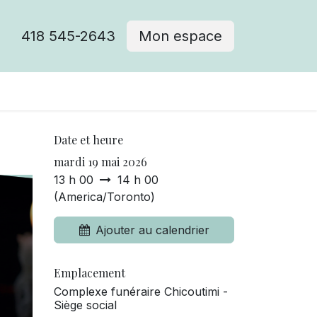
418 545-2643
Mon espace
Cimetière catholique
Date et heure
mardi 19 mai 2026
13 h 00
14 h 00
(
America/Toronto
)
Ajouter au calendrier
Emplacement
Complexe funéraire Chicoutimi -
Siège social