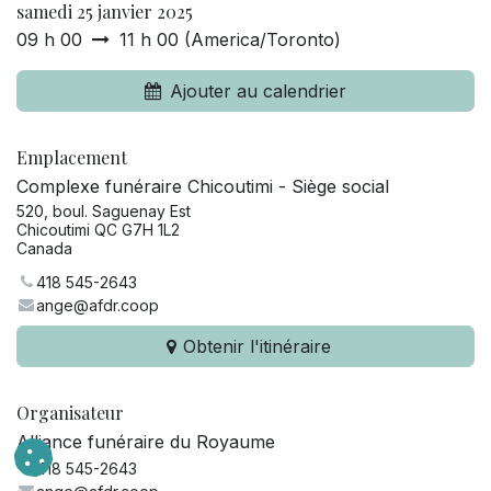
samedi 25 janvier 2025
09 h 00
11 h 00
(
America/Toronto
)
Ajouter au calendrier
Emplacement
Complexe funéraire Chicoutimi - Siège social
520, boul. Saguenay Est
Chicoutimi QC G7H 1L2
Canada
418 545-2643
ange@afdr.coop
Obtenir l'itinéraire
Organisateur
Alliance funéraire du Royaume
418 545-2643