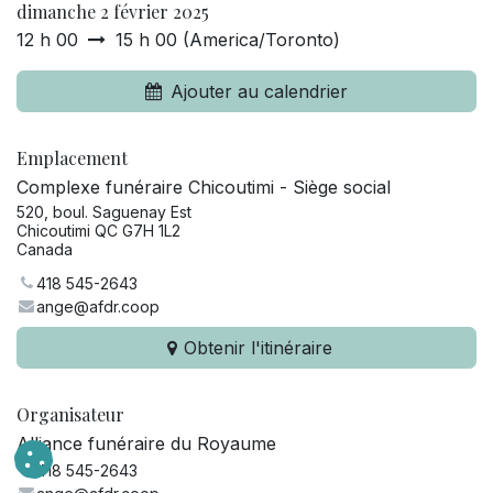
dimanche 2 février 2025
12 h 00
15 h 00
(
America/Toronto
)
Ajouter au calendrier
Emplacement
Complexe funéraire Chicoutimi - Siège social
520, boul. Saguenay Est
Chicoutimi QC G7H 1L2
Canada
418 545-2643
ange@afdr.coop
Obtenir l'itinéraire
Organisateur
Alliance funéraire du Royaume
418 545-2643