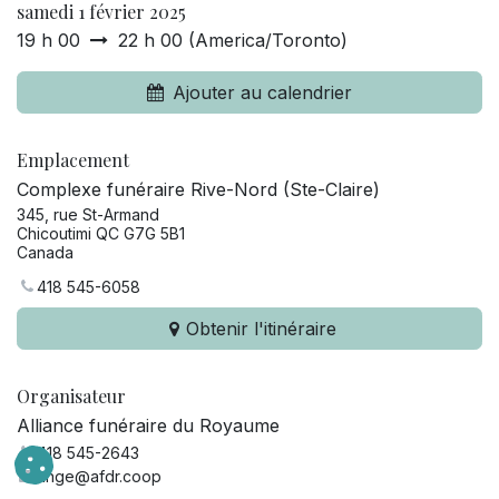
samedi 1 février 2025
19 h 00
22 h 00
(
America/Toronto
)
Ajouter au calendrier
Emplacement
Complexe funéraire Rive-Nord (Ste-Claire)
345, rue St-Armand
Chicoutimi QC G7G 5B1
Canada
418 545-6058
Obtenir l'itinéraire
Organisateur
Alliance funéraire du Royaume
418 545-2643
ange@afdr.coop