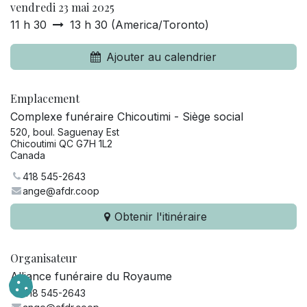
vendredi 23 mai 2025
11 h 30
13 h 30
(
America/Toronto
)
Ajouter au calendrier
Emplacement
Complexe funéraire Chicoutimi - Siège social
520, boul. Saguenay Est
Chicoutimi QC G7H 1L2
Canada
418 545-2643
ange@afdr.coop
Obtenir l'itinéraire
Organisateur
Alliance funéraire du Royaume
418 545-2643