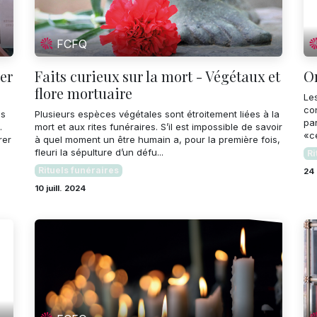
FCFQ
er
Faits curieux sur la mort - Végétaux et
Or
flore mortuaire
Le
co
és
Plusieurs espèces végétales sont étroitement liées à la
par
.
mort et aux rites funéraires. S’il est impossible de savoir
«c
rer
à quel moment un être humain a, pour la première fois,
fleuri la sépulture d’un défu...
Ri
Rituels funéraires
24 
10 juill. 2024