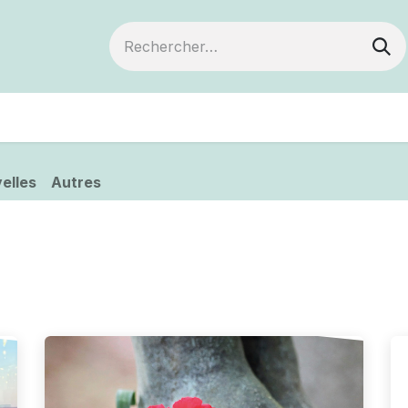
ts
Devenir membre
Votre coopérative
elles
Autres